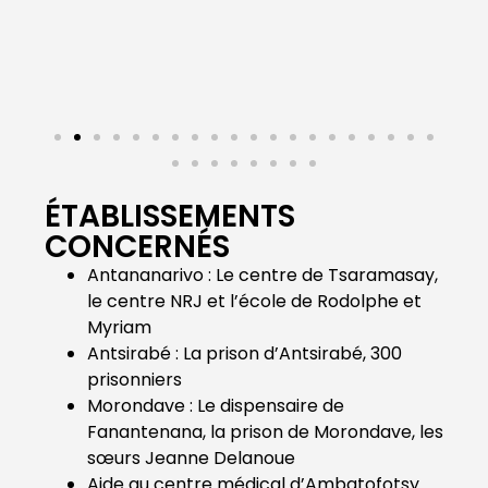
Le li
ÉTABLISSEMENTS
CONCERNÉS
Antananarivo : Le centre de Tsaramasay,
le centre NRJ et l’école de Rodolphe et
Myriam
Antsirabé : La prison d’Antsirabé, 300
prisonniers
Morondave : Le dispensaire de
Fanantenana, la prison de Morondave, les
sœurs Jeanne Delanoue
Aide au centre médical d’Ambatofotsy