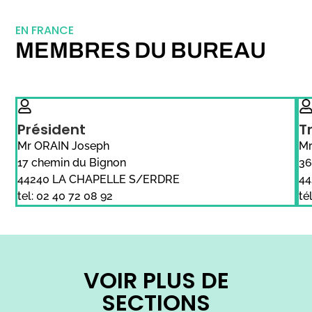
EN FRANCE
MEMBRES DU BUREAU
Président
T
Mr ORAIN Joseph
Mr
17 chemin du Bignon
36
44240 LA CHAPELLE S/ERDRE
44
tel: 02 40 72 08 92
té
VOIR PLUS DE
SECTIONS